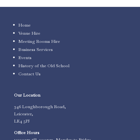
Home
Venue Hire
Meeting Rooms Hire
Business Services
Events
History of the Old School
Contact Us
Our Location
346 Loughborough Road,
Leicester,
LE4 5PJ
Office Hours
10:00am till 4:00pm, Monday to Friday.